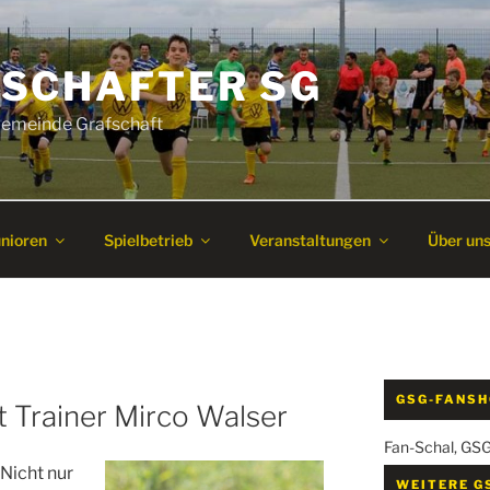
SCHAFTER SG
 Gemeinde Grafschaft
unioren
Spielbetrieb
Veranstaltungen
Über un
GSG-FANS
t Trainer Mirco Walser
Fan-Schal, GS
 Nicht nur
WEITERE G