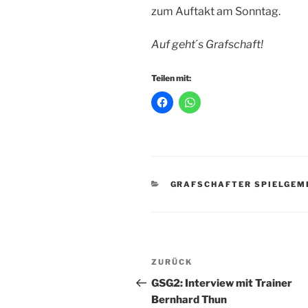
zum Auftakt am Sonntag.
Auf geht ́s Grafschaft!
Teilen mit:
KATEGORIEN
GRAFSCHAFTER SPIELGEM
Beitragsnavigation
Vorheriger
ZURÜCK
Beitrag
GSG2: Interview mit Trainer
Bernhard Thun