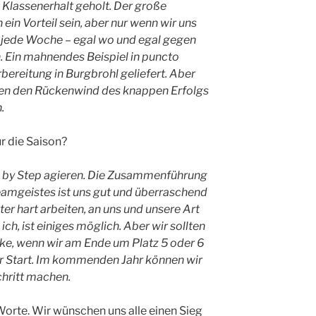
n Klassenerhalt geholt. Der große
ein Vorteil sein, aber nur wenn wir uns
r jede Woche – egal wo und egal gegen
. Ein mahnendes Beispiel in puncto
rbereitung in Burgbrohl geliefert. Aber
len den Rückenwind des knappen Erfolgs
.
r die Saison?
p by Step agieren. Die Zusammenführung
amgeistes ist uns gut und überraschend
er hart arbeiten, an uns und unsere Art
ch, ist einiges möglich. Aber wir sollten
enke, wenn wir am Ende um Platz 5 oder 6
ter Start. Im kommenden Jahr können wir
chritt machen.
Worte. Wir wünschen uns alle einen Sieg