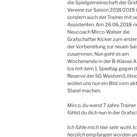
die Spielgemeinschaft der Gra
Vereine zur Saison 2018/2019 i
sondern auch der Trainer mit s
Assistenten. Am 26.06.2018 ri
Neucoach Mirco Walser die
Grafschafter Kicker zum ersten
der Vorbereitung zur neuen Sa
zusammen. Nun geht es am
Wochenende in der B-Klasse A
los mit dem 1. Spieltag gegen d
Reserve der SG Westum/Löhnd
wollen uns nun ein Bild vom ak
Stand machen.
Mirco, du warst 7 Jahre Train
fühlst du dich nun in der Grafs
Ich fühle mich hier sehr wohl. 
herzlich empfangen worden und