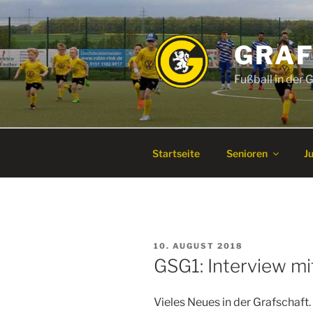
Zum
Inhalt
springen
GRAF
Fußball in der
Startseite
Senioren
J
VERÖFFENTLICHT
10. AUGUST 2018
AM
GSG1: Interview mi
Vieles Neues in der Grafschaft.