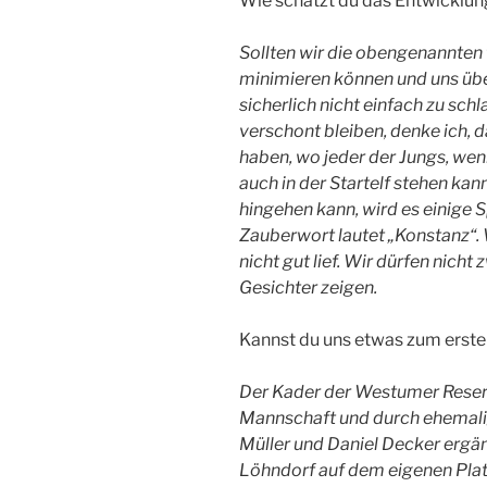
Wie schätzt du das Entwicklun
Sollten wir die obengenannten 
minimieren können und uns übe
sicherlich nicht einfach zu sc
verschont bleiben, denke ich, 
haben, wo jeder der Jungs, wenn
auch in der Startelf stehen kan
hingehen kann, wird es einige S
Zauberwort lautet „Konstanz“. 
nicht gut lief. Wir dürfen nich
Gesichter zeigen.
Kannst du uns etwas zum erst
Der Kader der Westumer Reserv
Mannschaft und durch ehemalig
Müller und Daniel Decker ergän
Löhndorf auf dem eigenen Pla