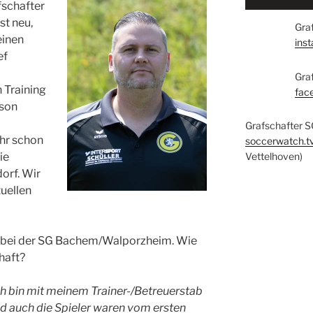
fschafter
st neu,
Graf
einen
ins
ef
Gra
 Training
fac
ison
Grafschafter S
hr schon
soccerwatch.t
ie
Vettelhoven)
orf. Wir
tuellen
er bei der SG Bachem/Walporzheim. Wie
chaft?
Ich bin mit meinem Trainer-/Betreuerstab
 auch die Spieler waren vom ersten