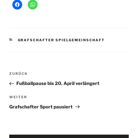
KATEGORIEN
GRAFSCHAFTER SPIELGEMEINSCHAFT
Beitragsnavigation
Vorheriger
ZURÜCK
Beitrag
Fußballpause bis 20. April verlängert
Nächster
WEITER
Beitrag
Grafschafter Sport pausiert