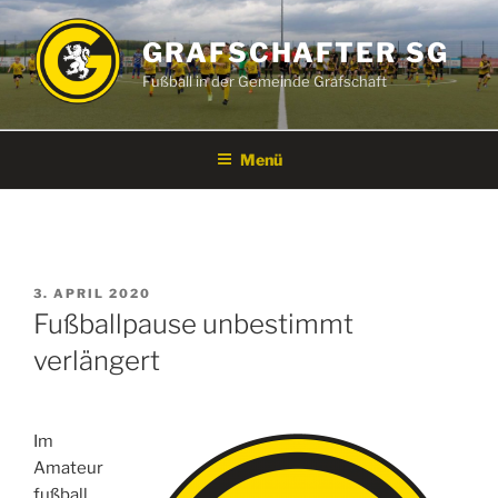
Zum
Inhalt
GRAFSCHAFTER SG
springen
Fußball in der Gemeinde Grafschaft
Menü
VERÖFFENTLICHT
3. APRIL 2020
AM
Fußballpause unbestimmt
verlängert
Im
Amateur
fußball