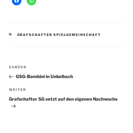
KATEGORIEN
GRAFSCHAFTER SPIELGEMEINSCHAFT
Beitragsnavigation
Vorheriger
ZURÜCK
Beitrag
GSG-Bambini in Unkelbach
Nächster
WEITER
Beitrag
Grafschafter SG setzt auf den eigenen Nachwuchs