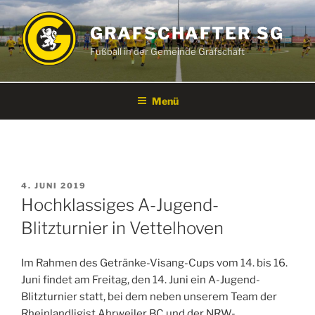
Zum
Inhalt
GRAFSCHAFTER SG
springen
Fußball in der Gemeinde Grafschaft
Menü
VERÖFFENTLICHT
4. JUNI 2019
AM
Hochklassiges A-Jugend-
Blitzturnier in Vettelhoven
Im Rahmen des Getränke-Visang-Cups vom 14. bis 16.
Juni findet am Freitag, den 14. Juni ein A-Jugend-
Blitzturnier statt, bei dem neben unserem Team der
Rheinlandligist Ahrweiler BC und der NRW-