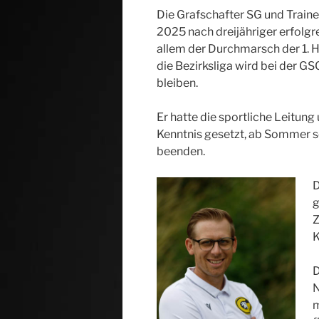
Die Grafschafter SG und Trai
2025 nach dreijähriger erfolgr
allem der Durchmarsch der 1. 
die Bezirksliga wird bei der 
bleiben.
Er hatte die sportliche Leitung
Kenntnis gesetzt, ab Sommer s
beenden.
D
g
Z
K
D
N
m