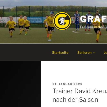
Zum
Inhalt
springen
GRAF
Fußball in der
Startseite
Senioren
J
VERÖFFENTLICHT
21. JANUAR 2025
AM
Trainer David Kreu
nach der Saison