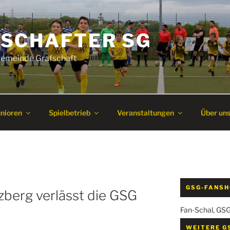
SCHAFTER SG
 Gemeinde Grafschaft
unioren
Spielbetrieb
Veranstaltungen
Über un
GSG-FANS
zberg verlässt die GSG
Fan-Schal, GS
WEITERE G