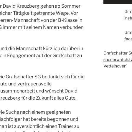
ner David Kreuzberg gehen ab Sommer
Graf
eicher Tätigkeit getrennte Wege. Vor
ins
Herren-Mannschaft von der B-Klasse in
GSG immer mit seinem Namen verbunden
Gra
fac
 und die Mannschaft kürzlich darüber in
Grafschafter S
ein Engagement auf der Grafschaft zu
soccerwatch.t
Vettelhoven)
ie Grafschafter SG bedankt sich für die
ute und vertrauensvolle
usammenarbeit und wünscht David
reuzberg für die Zukunft alles Gute.
ie Suche nach einem geeigneten
achfolger hat bereits begonnen und
an ist zuversichtlich einen Trainer zu