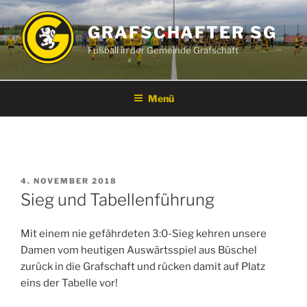
Zum
Inhalt
GRAFSCHAFTER SG
springen
Fußball in der Gemeinde Grafschaft
Menü
VERÖFFENTLICHT
4. NOVEMBER 2018
AM
Sieg und Tabellenführung
Mit einem nie gefährdeten 3:0-Sieg kehren unsere
Damen vom heutigen Auswärtsspiel aus Büschel
zurück in die Grafschaft und rücken damit auf Platz
eins der Tabelle vor!