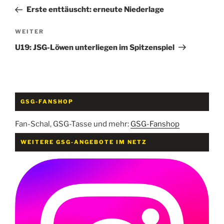
Beitrag
Erste enttäuscht: erneute Niederlage
Nächster
WEITER
Beitrag
U19: JSG-Löwen unterliegen im Spitzenspiel
GSG-FANSHOP
Fan-Schal, GSG-Tasse und mehr:
GSG-Fanshop
WEITERE GSG-ANGEBOTE IM NETZ