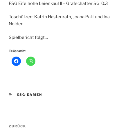
FSG Eifelhöhe Leienkaul II – Grafschafter SG 0:3
Toschützen: Katrin Hastenrath, Joana Patt und Ina
Nolden
Spielbericht folgt…
Teilen mit:
KATEGORIEN
GSG-DAMEN
Beitragsnavigation
Vorheriger
ZURÜCK